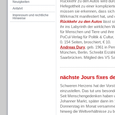
Rückkehr zu den Autos wird durch
Neuigkeiten
Hefegottheit zu einer komplizier
Anfahrt
müssen sie erkennen, dass sich
Impressum und rechtliche
Wirkmacht manifestiert hat, und
Hinweise
Rückkehr zu den Autos
lässt si
ihr ins Labyrinth der wirklichen
für Menschen und Tiere und ihre
PoCul-Verlag für Politik & Cult
0. 154 Seiten, broschiert, € 10.
Andreas Dury
, geb. 1961 in Pen
München, Berlin. Schreibt Erzäh
Saarbrücken. Mitglied des VS Sa
nächste Jours fixes d
Schweren Herzens hat der Vors
einzustellen. Das tut uns besonder
Seit Menschengedenken haben wi
Johanner Markt, später dann im 
Donnerstag im Monat versammel
hinweg die Weltverhältnisse zu 