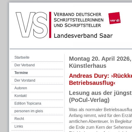
Startseite
Montag 20. April 2026
Künstlerhaus
Der Verband
Termine
Andreas Dury: ›Rückke
Der Vorstand
Betriebsausflug‹
Autoren
Lesung aus der jüngst
Kontakt
(PoCul-Verlag)
Edition Topicana
Was als normaler Betriebsausflu
personen im gleis
Anfang nimmt, wird für den Erzäh
Recht
amtlichen Abenteuer. In Begleitun
Links
die Erde zum Kern der Sehenswü