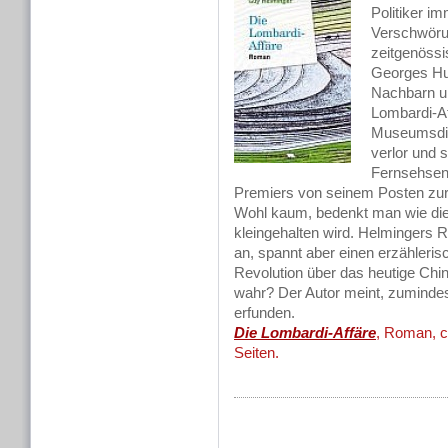
Politiker im
Verschwörun
zeitgenöss
Georges Hu
Nachbarn um
Lombardi-Af
Museumsdire
verlor und s
Fernsehsend
Premiers von seinem Posten zu
Wohl kaum, bedenkt man wie die
kleingehalten wird. Helmingers 
an, spannt aber einen erzähleri
Revolution über das heutige Chi
wahr? Der Autor meint, zumindest
erfunden.
Die Lombardi-Affäre
, Roman, c
Seiten.