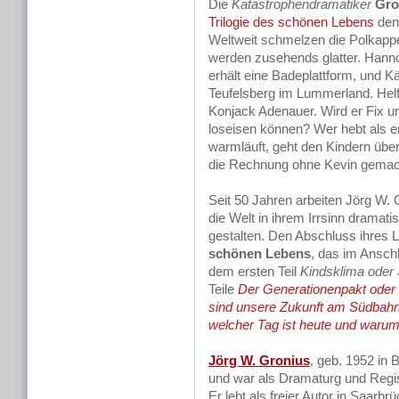
Die
Katastrophendramatiker
Gro
Trilogie des schönen Lebens
den 
Weltweit schmelzen die Polkappen
werden zusehends glatter. Hann
erhält eine Badeplattform, und K
Teufelsberg im Lummerland. Helf
Konjack Adenauer. Wird er Fix u
loseisen können? Wer hebt als 
warmläuft, geht den Kindern über
die Rechnung ohne Kevin gemacht
Seit 50 Jahren arbeiten Jörg W
die Welt in ihrem Irrsinn dramat
gestalten. Den Abschluss ihres
schönen Lebens
, das im Ansch
dem ersten Teil
Kindsklima oder
Teile
Der Generationenpakt oder
sind unsere Zukunft am Südbahn
welcher Tag ist heute und waru
Jörg W. Gronius
, geb. 1952 in 
und war als Dramaturg und Regis
Er lebt als freier Autor in Saarbr