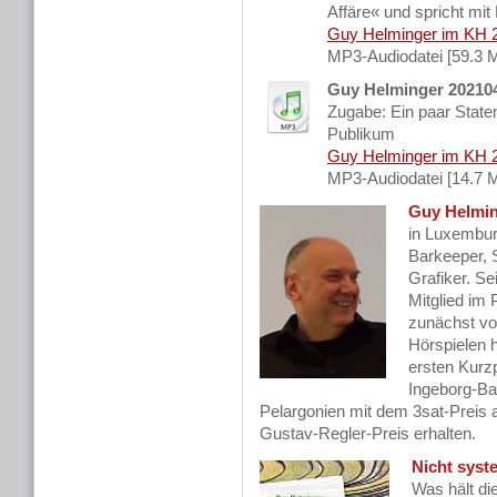
Affäre« und spricht mit
Guy Helminger im KH 
MP3-Audiodatei [59.3 
Guy Helminger 20210
Zugabe: Ein paar Stat
Publikum
Guy Helminger im KH 
MP3-Audiodatei [14.7 
Guy Helmi
in Luxemburg
Barkeeper, 
Grafiker. Sei
Mitglied im 
zunächst vo
Hörspielen h
ersten Kurz
Ingeborg-Ba
Pelargonien mit dem 3sat-Preis a
Gustav-Regler-Preis erhalten.
Nicht syst
Was hält di