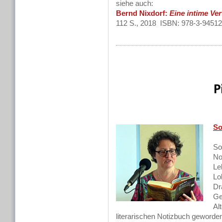
siehe auch:
Bernd Nixdorf:
Eine intime Ver
112 S., 2018 ISBN: 978-3-94512
So
So
No
Le
Lo
Dr
Ge
Al
literarischen Notizbuch geworden 