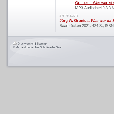
Gronius -- Was war ist s
MP3-Audiodatei [48.3 
siehe auch:
Jörg W. Gronius:
Was war ist 
Saarbrücken 2021. 424
S., ISBN
Druckversion
|
Sitemap
© Verband deutscher Schriftsteller Saar