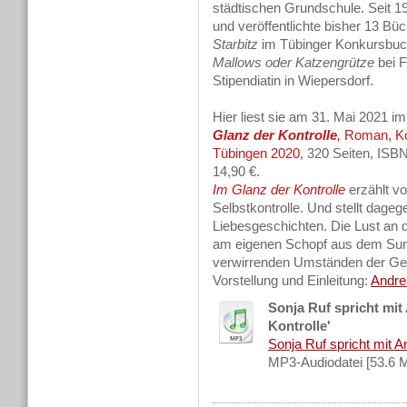
städtischen Grundschule. Seit 1
und veröffentlichte bisher 13 Bü
Starbitz
im Tübinger Konkursbuch
Mallows oder Katzengrütze
bei F
Stipendiatin in Wiepersdorf.
Hier liest sie am 31. Mai 2021 i
Glanz der Kontrolle
,
Roman, Ko
Tübingen 2020
, 320 Seiten, ISB
14,90 €.
Im Glanz der Kontrolle
erzählt vo
Selbstkontrolle. Und stellt dageg
Liebesgeschichten. Die Lust an 
am eigenen Schopf aus dem Sump
verwirrenden Umständen der Geg
Vorstellung und Einleitung:
Andre
Sonja Ruf spricht mit
Kontrolle'
Sonja Ruf spricht mit An
MP3-Audiodatei [53.6 