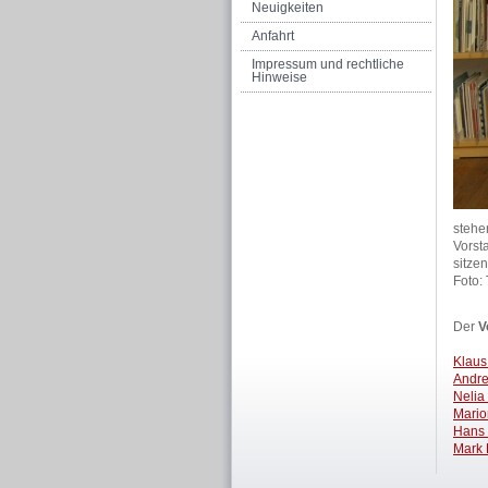
Neuigkeiten
Anfahrt
Impressum und rechtliche
Hinweise
stehe
Vorst
sitzen
Foto:
Der
V
Klaus
Andre
Nelia
Mario
Hans
Mark 