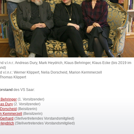
nd v.l.n.r.: Andreas Dury, Mark Heydrich, Klaus Behringer, Klaus Ecke (bis 2019 im
and)
d v.l.n.r.: Werner Klippert, Nelia Dorscheid, Marion Kermmerzell
 Thomas Klippert
orstand
des VS Saar:
 Behringer
(1. Vorsitzender)
as Dury
(2. Vorsitzender)
 Dorscheid
(Beisitzerin)
n Kemmerzell
(Beisitzerin)
 Gerhard
(Stellvertretendes Vorstandsmitglied)
Heydrich
(Stellvertretendes Vorstandsmitglied)