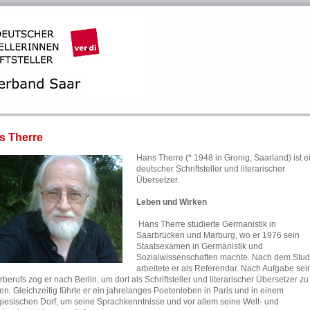
s Therre
Hans Therre (* 1948 in Gronig, Saarland) ist e
deutscher Schriftsteller und literarischer
Übersetzer.
Leben und Wirken
Hans Therre studierte Germanistik in
Saarbrücken und Marburg, wo er 1976 sein
Staatsexamen in Germanistik und
Sozialwissenschaften machte. Nach dem Stu
arbeitete er als Referendar. Nach Aufgabe sei
berufs zog er nach Berlin, um dort als Schriftsteller und literarischer Übersetzer zu
ten. Gleichzeitig führte er ein jahrelanges Poetenleben in Paris und in einem
giesischen Dorf, um seine Sprachkenntnisse und vor allem seine Welt- und