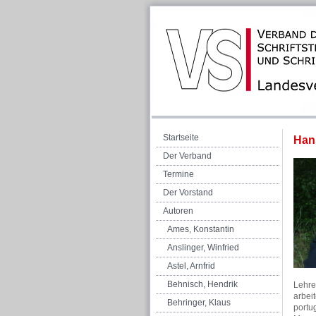
Startseite
Han
Der Verband
Termine
Der Vorstand
Autoren
Ames, Konstantin
Anslinger, Winfried
Astel, Arnfrid
Behnisch, Hendrik
Lehrer
arbei
Behringer, Klaus
portu