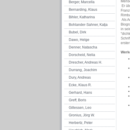
Mensc
Berger, Marcella
Er üb
Bernarding, Klaus
Franz
Rimba
Bihler, Katharina
Als Au
Biogr
Bohlander-Sahner, Katja
in se
Bubel, Dirk
"dich
Schrif
Dawo, Helge
erste
Denner, Natascha
Werke
Dorscheid, Nelia
Drescher, Andreas H.
Durrang, Joachim
Dury, Andreas
Ecke, Klaus R.
Gerhard, Hans
Greff, Boris
Gillessen, Leo
Gronius, Jörg W.
Herbertz, Peter