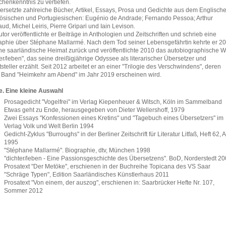
henkenntnis zu vertiefen.
ersetzte zahlreiche Bücher, Artikel, Essays, Prosa und Gedichte aus dem Englische
ösischen und Portugiesischen: Eugénio de Andrade; Fernando Pessoa; Arthur
ud, Michel Leiris, Pierre Gripari und Iain Levison.
tor veröffentlichte er Beiträge in Anthologien und Zeitschriften und schrieb eine
aphie über Stéphane Mallarmé. Nach dem Tod seiner Lebensgefährtin kehrte er 2
ine saarländische Heimat zurück und veröffentlichte 2010 das autobiographische 
ter/leben", das seine dreißigjährige Odyssee als literarischer Übersetzer und
tsteller erzählt. Seit 2012 arbeitet er an einer "Trilogie des Verschwindens", deren
r Band "Heimkehr am Abend" im Jahr 2019 erscheinen wird.
. Eine kleine Auswahl
Prosagedicht "Vogelfrei" im Verlag Kiepenheuer & Witsch, Köln im Sammelband
Etwas geht zu Ende, herausgegeben von Dieter Wellershoff, 1979
Zwei Essays "Konfessionen eines Kretins" und "Tagebuch eines Übersetzers" im
Verlag Volk und Welt Berlin 1994
Gedicht-Zyklus "Burroughs" in der Berliner Zeitschrift für Literatur Litfaß, Heft 62, A
1995
"Stéphane Mallarmé". Biographie, dtv, München 1998
"dichter/leben - Eine Passionsgeschichte des Übersetzens". BoD, Norderstedt 2
Prosatext "Der Metöke", erschienen in der Buchreihe Topicana des VS Saar
"Schräge Typen", Edition Saarländisches Künstlerhaus 2011
Prosatext "Von einem, der auszog", erschienen in: Saarbrücker Hefte Nr. 107,
Sommer 2012