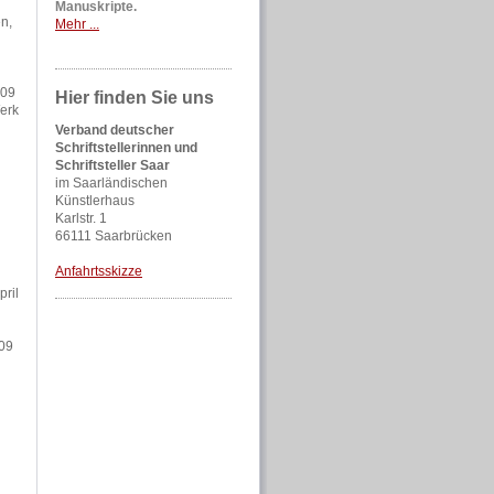
Manuskripte.
n,
Mehr ...
009
Hier finden Sie uns
Werk
Verband deutscher
Schriftstellerinnen und
Schriftsteller Saar
im Saarländischen
Künstlerhaus
Karlstr. 1
66111 Saarbrücken
Anfahrtsskizze
pril
009