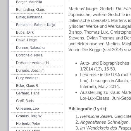
Berger, Marcella
Martens’ langes Gedicht
Die Fäh
Bernarding, Klaus
Japanische, weitere Gedichte in
Bihler, Katharina
Italienische übersetzt. Martens 
Bohlander-Sahner, Katja
lyrischer Werke und Werkausgab
Bishop, Thomas Lux, Christopher
Bubel, Dirk
Stevens, Dylan Thomas und Derek 
Dawo, Helge
und elektronischen Medien. Mitgli
Denner, Natascha
Verein Die Kogge (seit 2014) so
Dorscheid, Nelia
Auto- und Biographisches
Drescher, Andreas H.
1/2014 (13), 15-50.
Durrang, Joachim
Lesereise in die USA (auf
Dury, Andreas
Lux). Lesungen in Atlanta, 
Ecke, Klaus R.
Internet), März 2014.
Ausstellung zu Klaus Marte
Gerhard, Hans
Lor-Lux-Elsass, Juni-Sep
Greff, Boris
Bibliografie (Lyrik):
Gillessen, Leo
Heimliche Zeiten
. Gedicht
Gronius, Jörg W.
Angehaltenes Schweigen
.
Herbertz, Peter
Im Wendekreis des Frage