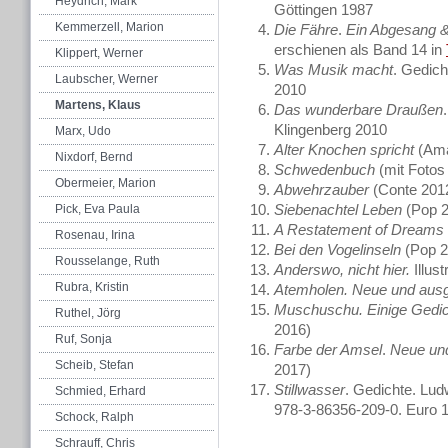
Heydrich, Mark
Göttingen 1987
Kemmerzell, Marion
Die Fähre
.
Ein Abgesang &
erschienen als Band 14 in
Klippert, Werner
Was Musik macht
. Gedich
Laubscher, Werner
2010
Martens, Klaus
Das wunderbare Draußen
Klingenberg 2010
Marx, Udo
Alter Knochen spricht
(Ama
Nixdorf, Bernd
Schwedenbuch
(mit Fotos
Obermeier, Marion
Abwehrzauber
(Conte 201
Siebenachtel Leben
(Pop 2
Pick, Eva Paula
A Restatement of Dreams
Rosenau, Irina
Bei den Vogelinseln
(Pop 2
Rousselange, Ruth
Anderswo, nicht hier.
Illus
Rubra, Kristin
Atemholen. Neue und aus
Muschuschu. Einige Gedic
Ruthel, Jörg
2016)
Ruf, Sonja
Farbe der Amsel
.
Neue un
Scheib, Stefan
2017)
Stillwasser
. Gedichte. Lud
Schmied, Erhard
978-3-86356-209-0. Euro 
Schock, Ralph
Schrauff, Chris