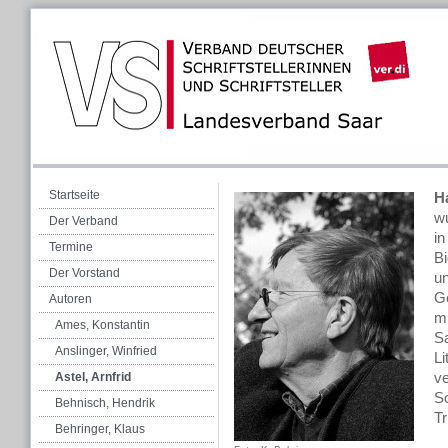
Startseite
H
w
Der Verband
in
Termine
Bi
Der Vorstand
un
Ge
Autoren
mi
Ames, Konstantin
Sa
Anslinger, Winfried
Li
v
Astel, Arnfrid
Sc
Behnisch, Hendrik
Tr
Behringer, Klaus