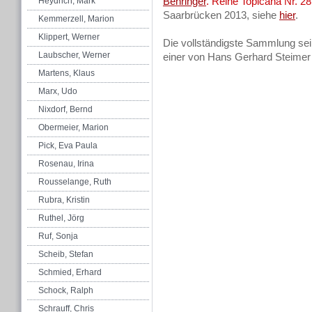
Behringer
. Reihe Topicana Nr. 28
Heydrich, Mark
Saarbrücken 2013, siehe
hier
.
Kemmerzell, Marion
Klippert, Werner
Die vollständigste Sammlung sei
Laubscher, Werner
einer von Hans Gerhard Steimer 
Martens, Klaus
Marx, Udo
Nixdorf, Bernd
Obermeier, Marion
Pick, Eva Paula
Rosenau, Irina
Rousselange, Ruth
Rubra, Kristin
Ruthel, Jörg
Ruf, Sonja
Scheib, Stefan
Schmied, Erhard
Schock, Ralph
Schrauff, Chris