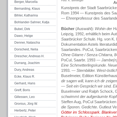
Foto: K. Behringer
Berger, Marcella
A
Kunstpreis der Stadt Saarbrücke
Bernarding, Klaus
Rom 1994 — Kunstpreis des Saa
Bihler, Katharina
— Ehrenprofessur des Saarland
Bohlander-Sahner, Katja
Bücher
(Auswahl):
Wohin der Ha
Bubel, Dirk
Leipzig, 1992, erhältlich beim Au
Dawo, Helge
Saarbrücker Schule
. Hg. von K. 
Denner, Natascha
Dokumentation Astels literaturdid
Saarlandes. PoCul, Saarbrücken, 
Dorscheid, Nelia
Ohne Gitarre / Senza Chitarra,
Drescher, Andreas H.
PoCul, Saarbr. 1993 —
Jambe(n)
Durrang, Joachim
Eine Schmetterlingskunde. Neu
Dury, Andreas
1993. —
Sternbilder. West-östlic
Buselmeier, Edition Künstlerha
Ecke, Klaus R.
dir sagen will,
kann ich dir zeigen
Gerhard, Hans
—
Seit ein Gespräch wir sind. Ei
Greff, Boris
Buselmeier und Ralph Schock, G
schwimmt der aufgeräumte Kopf
Gillessen, Leo
Steffen Aug, PoCul Saarbrücke
Gronius, Jörg W.
die Sporen. Gedichte
. Gutleut V
Herbertz, Peter
Götter im Schlosspark. Blankve