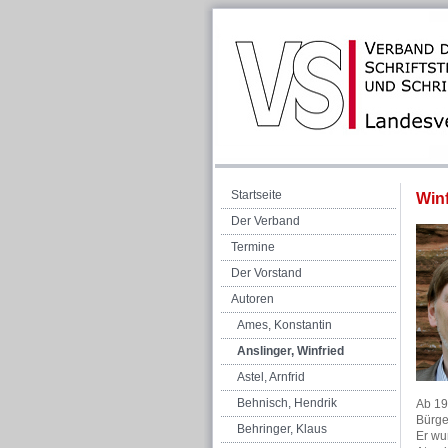
Startseite
Winf
Der Verband
Termine
Der Vorstand
Autoren
Ames, Konstantin
Anslinger, Winfried
Astel, Arnfrid
Behnisch, Hendrik
Ab 19
Bürge
Behringer, Klaus
Er wu