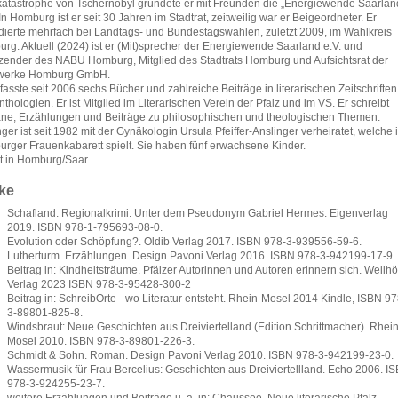
atastrophe von Tschernobyl gründete er mit Freunden die „Energiewende Saarlan
 In Homburg ist er seit 30 Jahren im Stadtrat, zeitweilig war er Beigeordneter. Er
dierte mehrfach bei Landtags- und Bundestagswahlen, zuletzt 2009, im Wahlkreis
rg. Aktuell (2024) ist er (Mit)sprecher der Energiewende Saarland e.V. und
tzender des NABU Homburg, Mitglied des Stadtrats Homburg und Aufsichtsrat der
twerke Homburg GmbH.
fasste seit 2006 sechs Bücher und zahlreiche Beiträge in literarischen Zeitschriften
thologien. Er ist Mitglied im Literarischen Verein der Pfalz und im VS. Er schreibt
e, Erzählungen und Beiträge zu philosophischen und theologischen Themen.
ger ist seit 1982 mit der Gynäkologin Ursula Pfeiffer-Anslinger verheiratet, welche 
rger Frauenkabarett spielt. Sie haben fünf erwachsene Kinder.
bt in Homburg/Saar.
ke
Schafland. Regionalkrimi. Unter dem Pseudonym Gabriel Hermes. Eigenverlag
2019. ISBN 978-1-795693-08-0.
Evolution oder Schöpfung?. Oldib Verlag 2017. ISBN 978-3-939556-59-6.
Lutherturm. Erzählungen. Design Pavoni Verlag 2016. ISBN 978-3-942199-17-9.
Beitrag in: Kindheitsträume. Pfälzer Autorinnen und Autoren erinnern sich. Wellhö
Verlag 2023 ISBN 978-3-95428-300-2
Beitrag in: SchreibOrte - wo Literatur entsteht. Rhein-Mosel 2014 Kindle, ISBN 97
3-89801-825-8.
Windsbraut: Neue Geschichten aus Dreiviertelland (Edition Schrittmacher). Rhein
Mosel 2010. ISBN 978-3-89801-226-3.
Schmidt & Sohn. Roman. Design Pavoni Verlag 2010. ISBN 978-3-942199-23-0.
Wassermusik für Frau Bercelius: Geschichten aus Dreiviertellland. Echo 2006. I
978-3-924255-23-7.