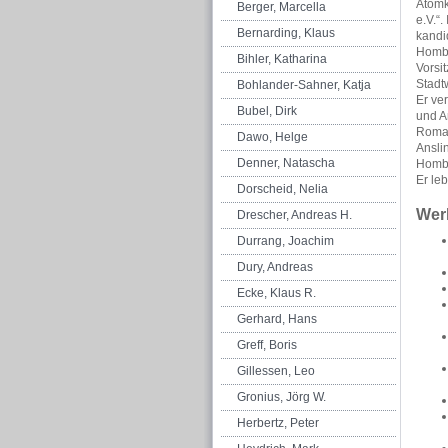
Atomk
Berger, Marcella
e.V.“.
Bernarding, Klaus
kandi
Hombu
Bihler, Katharina
Vorsi
Stad
Bohlander-Sahner, Katja
Er ver
Bubel, Dirk
und An
Roman
Dawo, Helge
Anslin
Denner, Natascha
Hombu
Er le
Dorscheid, Nelia
Wer
Drescher, Andreas H.
Durrang, Joachim
Dury, Andreas
Ecke, Klaus R.
Gerhard, Hans
Greff, Boris
Gillessen, Leo
Gronius, Jörg W.
Herbertz, Peter