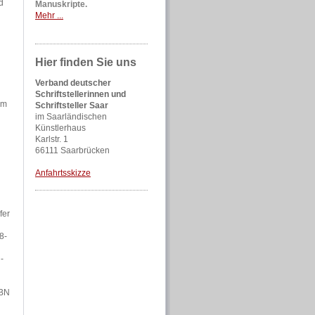
d
Manuskripte.
Mehr ...
Hier finden Sie uns
Verband deutscher
Schriftstellerinnen und
im
Schriftsteller Saar
im Saarländischen
Künstlerhaus
Karlstr. 1
66111 Saarbrücken
Anfahrtsskizze
fer
8-
-
SBN