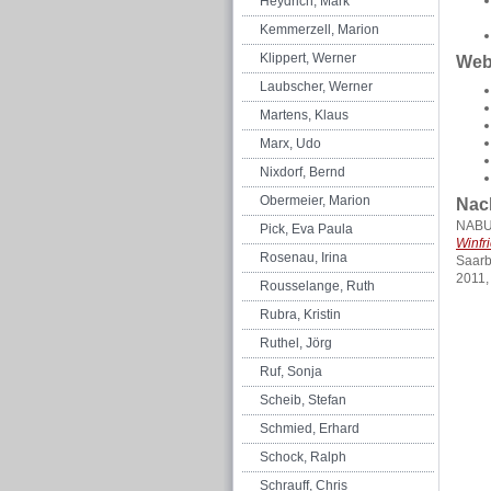
Heydrich, Mark
Kemmerzell, Marion
Klippert, Werner
Web
Laubscher, Werner
Martens, Klaus
Marx, Udo
Nixdorf, Bernd
Obermeier, Marion
Nac
NABU
Pick, Eva Paula
Winfr
Rosenau, Irina
Saarb
2011,
Rousselange, Ruth
Rubra, Kristin
Ruthel, Jörg
Ruf, Sonja
Scheib, Stefan
Schmied, Erhard
Schock, Ralph
Schrauff, Chris