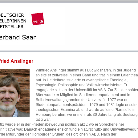
ried Anslinger
Winfried Anslinger stammt aus Ludwigshafen. In der Jugend
spielte er zeitweise in einer Band und trat in einem Laienthea
auf. In Heidelberg studierte er evangelische Theologie,
Psychologie, Philosophie und Volkswirtschaftslehre. Er
engagierte sich an der Universität im AStA. Zur Zeit der späte
68er wurde er Mitglied im Studierendenparlament und in
Selbstverwaltungsgremien der Universität. 1977 war er
Studentenparlamentspräsident. 1979 und 1981 legte er sein
theologischen Examina ab und wurde auf eine Pfarrstelle in
Homburg berufen, wo er mehr als 30 Jahre lang als Seelsorg
tätig war.
81 wurde er in der Friedensbewegung politisch aktiv, wo er Sprecher einer
rinitiative war. Danach engagierte er sich für die Naturschutz- und Umweltbewegu
rde Mitgründer der Homburger Grünen, des örtlichen NABU. Nach der