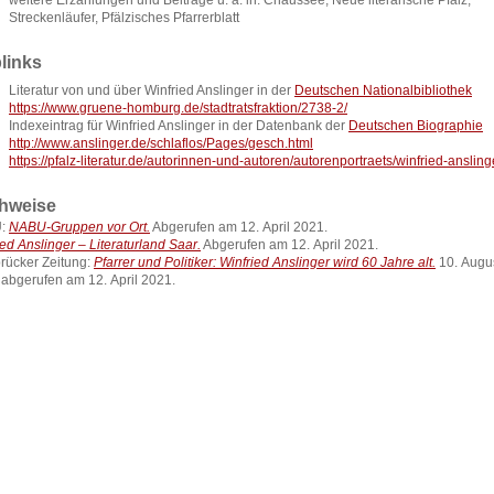
weitere Erzählungen und Beiträge u. a. in: Chaussee, Neue literarische Pfalz,
Streckenläufer, Pfälzisches Pfarrerblatt
links
Literatur von und über Winfried Anslinger in der
Deutschen Nationalbibliothek
https://www.gruene-homburg.de/stadtratsfraktion/2738-2/
Indexeintrag für Winfried Anslinger in der Datenbank der
Deutschen Biographie
http://www.anslinger.de/schlaflos/Pages/gesch.html
https://pfalz-literatur.de/autorinnen-und-autoren/autorenportraets/winfried-ansling
hweise
:
NABU-Gruppen vor Ort.
Abgerufen am 12. April 2021.
ied Anslinger – Literaturland Saar.
Abgerufen am 12. April 2021.
rücker Zeitung:
Pfarrer und Politiker: Winfried Anslinger wird 60 Jahre alt.
10. Augu
 abgerufen am 12. April 2021.